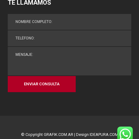
TE LLAMAMOS
© Copyright
GRAFIK.COM.AR
| Design
IDEAPURA.COM