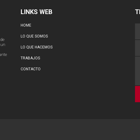
LINKS WEB
T
HOME
LO QUE SOMOS
 de
 un
LO QUE HACEMOS
ante
TRABAJOS
CONTACTO