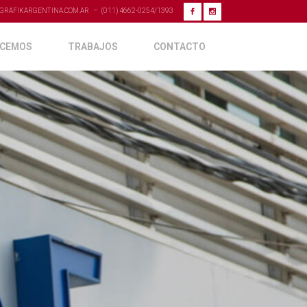
GRAFIKARGENTINA.COM.AR – (011) 4662-0254/1393
ACEMOS
TRABAJOS
CONTACTO